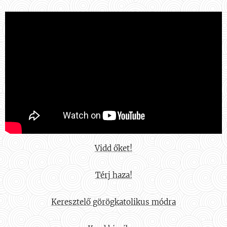
Vidd őket!
Térj haza!
Keresztelő görögkatolikus módra