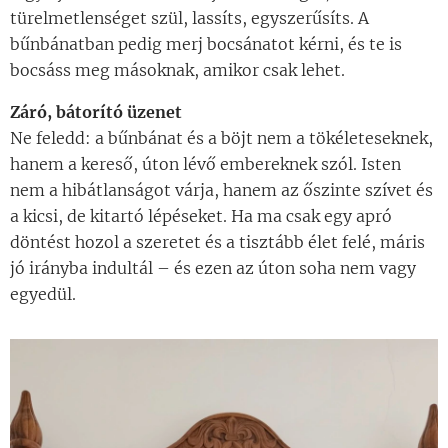
türelmetlenséget szül, lassíts, egyszerűsíts. A
bűnbánatban pedig merj bocsánatot kérni, és te is
bocsáss meg másoknak, amikor csak lehet.
Záró, bátorító üzenet
Ne feledd: a bűnbánat és a böjt nem a tökéleteseknek,
hanem a kereső, úton lévő embereknek szól. Isten
nem a hibátlanságot várja, hanem az őszinte szívet és
a kicsi, de kitartó lépéseket. Ha ma csak egy apró
döntést hozol a szeretet és a tisztább élet felé, máris
jó irányba indultál – és ezen az úton soha nem vagy
egyedül.