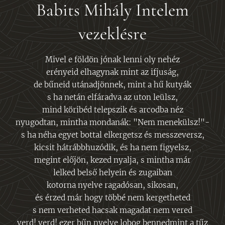
Babits Mihály Intelem
vezeklésre
Mivel e földön jónak lenni oly nehéz
erényeid elhagynak mint az ifjuság,
de bűneid utánadjönnek, mint a hű kutyák
s ha netán elfáradva az uton leülsz,
mind köribéd telepszik és arcodba néz
nyugodtan, mintha mondanák: "Nem menekülsz!"-
s ha néha egyet bottal elkergetsz és messzeversz,
kicsit hátrábbhuzódik, és ha nem figyelsz,
megint előjön, kezed nyalja, s mintha már
lelked belső helyein és zugaiban
kotorna nyelve ragadósan, sikosan,
és érzed már hogy többé nem kergetheted
s nem verheted hacsak magadat nem vered
verd! verd! ezer bűn nyelve lobog bennedmint a tűz