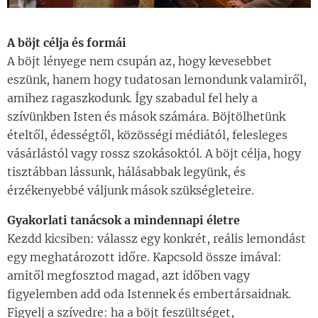
A böjt célja és formái
A böjt lényege nem csupán az, hogy kevesebbet
eszünk, hanem hogy tudatosan lemondunk valamiről,
amihez ragaszkodunk. Így szabadul fel hely a
szívünkben Isten és mások számára. Böjtölhetünk
ételtől, édességtől, közösségi médiától, felesleges
vásárlástól vagy rossz szokásoktól. A böjt célja, hogy
tisztábban lássunk, hálásabbak legyünk, és
érzékenyebbé váljunk mások szükségleteire.
Gyakorlati tanácsok a mindennapi életre
Kezdd kicsiben: válassz egy konkrét, reális lemondást
egy meghatározott időre. Kapcsold össze imával:
amitől megfosztod magad, azt időben vagy
figyelemben add oda Istennek és embertársaidnak.
Figyelj a szívedre: ha a böjt feszültséget,