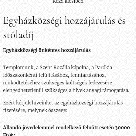
Kezd kicsiben
Egyházközségi hozzájárulás és
stóladíj
Egyházközségi önkéntes hozzájárulás
Templomunk, a Szent Rozália kápolna, a Parókia
időszakonkénti felújításához, fenntartásához,
működtetéséhez szükséges költségek fedezésére
elengedhetetlenül szükséges a hívek anyagi támogatása.
Ezért kérjük híveinket az egyházközségi hozzájárulás
fizetésére, melynek összege:
Állandó jövedelemmel rendelkező felnőtt esetén 30000
Ft/év