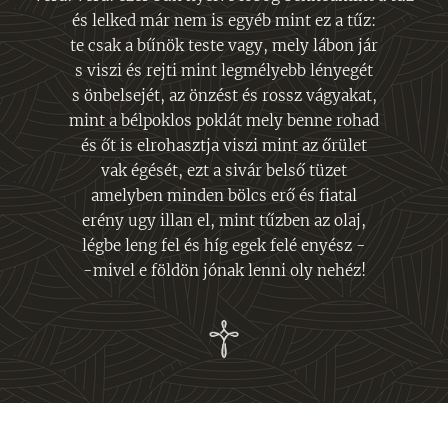
és lelked már nem is egyéb mint ez a tűz:
te csak a bűnök teste vagy, mely lábon jár
s viszi és rejti mint legmélyebb lényegét
s önbelsejét, az önzést és rossz vágyakat,
mint a bélpoklos poklát mely benne rohad
és őt is elrohasztja viszi mint az őrület
vak égését, ezt a sivár belső tüzet
amelyben minden bölcs erő és fiatal
erény ugy illan el, mint tűzben az olaj,
légbe leng fel és híg egek felé enyész -
-mivel e földön jónak lenni oly nehéz!