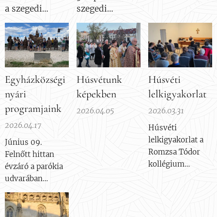
Wieliczkai
a szegedi
szegedi
sóbányákat.
idősklub
kirándulása
Szállásunk
tagjaival
2026. 06. 29-
Krakkóban lesz.
07.01-ig
Másnap egész
napos Krakkó
Egyházközségi
Húsvétunk
Húsvéti
nézés. Késő
délután indunk...
nyári
képekben
lelkigyakorlat
programjaink
2026.04.05
2026.03.31
2026.04.17
Húsvéti
lelkigyakorlat a
Június 09.
Romzsa Tódor
Felnőtt hittan
kollégium
évzáró a parókia
dísztermében.
udvarában
Június 10.
Andráskör záró a
parókia