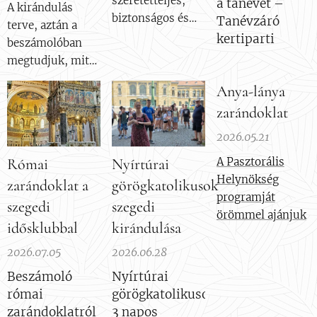
szeretetteljes,
a tanévet –
A kirándulás
biztonságos és
Tanévzáró
terve, aztán a
élményekben
kertiparti
beszámolóban
gazdag
megtudjuk, mit
környezetet kínál
sikerült
gyermekek
Anya-lánya
megvalóstani.
számára a nyári
zarándoklat
Indulás hétfőn
szünet idején. A
reggel 7.00
2026.05.21
program célja,
órakor a Lechner
hogy a játékos
Római
Nyírtúrai
A Pasztorális
térről. Első
foglalkozásokon
Helynökség
zarándoklat a
görögkatolikusok
állomásunk a
keresztül
programját
Kassai Dóm,
szegedi
szegedi
erősítse a
örömmel ajánjuk
majd utunkat
idősklubbal
kirándulása
közösségi
folytatva késő
szellemet, a
2026.07.05
2026.06.28
délután Krakkóba
hitbeli értékeket
érkezünk.
Beszámoló
Nyírtúrai
és a kreativitást.
Utközben
római
görögkatolikusok
megnézzük a
zarándoklatról
3 napos