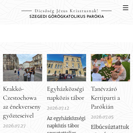
Dicsőség Jézus Krisztusnak!
SZEGEDI GÖRÖGKATOLIKUS PARÓKIA
Krakkó-
Egyházközségi
Tanévzáró
Czestochowa
napközis tábor
Kertiparti a
az énekverseny
Parókián
2026.07.12
győzteseivel
2026.07.05
Az egyházközségi
2026.07.27
napközis tábor
Elbúcsúztattuk