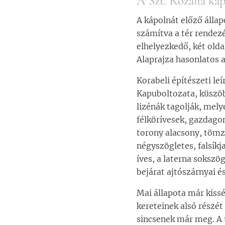
A Szt. Rozália káp
A kápolnát előző állap
számítva a tér rendezé
elhelyezkedő, két olda
Alaprajza hasonlatos a
Korabeli építészeti le
Kapuboltozata, küszö
lizénák tagolják, mel
félkörívesek, gazdagon
torony alacsony, tömzs
négyszögletes, falsíkj
íves, a laterna soksz
bejárat ajtószárnyai és
Mai állapota már kissé
kereteinek alsó részét
sincsenek már meg. A 