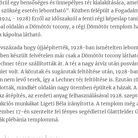
ül egy bensőséges és ünnepélyes tér kialakítására, amell
na szükség esetén lebontható". Közben felépült a Fogadal
24 - 1928) Erről az időszakról a fenti régi képeslap tan
l oldalán a Dömötör torony, a régi Dömötör templom h
a kápolna látható.
évszázada hogy újjáépítették, 1928-ban ismételten lebont
ben készült felvételen már csak a Dömötör torony látható
ner térre szállították át. A tér a nagy árvíz után posvá
ület volt. A körutak és sugárutak feltöltése után, 1928-ban
 nem levő terek, így a Lechner tér feltöltése is. Ezután r
dották, mindkét oldalán nagy ütemben épültek a házak. A
i. Az átépítés, az eredeti anyag felhasználásával 1928. sze
ukciós munkákat Ligeti Béla irányította. A templom még
ember 17-én szentelte fel fényes segédlettel Glattfelder 
ták plébánia templommá.