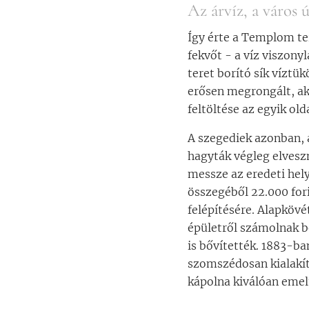
Az árvíz, a város ú
Így érte a Templom te
fekvőt - a víz viszony
teret borító sík víztük
erősen megrongált, ak
feltöltése az egyik ol
A szegediek azonban, 
hagyták végleg elveszn
messze az eredeti hely
összegéből 22.000 fori
felépítésére. Alapkövé
épületről számolnak be
is bővítették. 1883-ba
szomszédosan kialakíto
kápolna kiválóan emel