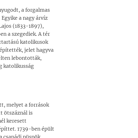
 nyugodt, a forgalmas
 Egyike a nagy árvíz
Lajos (1833-1897),
en a szegediek. A tér
rtartású katolikusok
pítették, jelet hagyva
elten lebontották,
g katolikusság
t, melyet a források
t ötszáznál is
él keresett
píttet. 1739-ben épült
la csanádi püspök