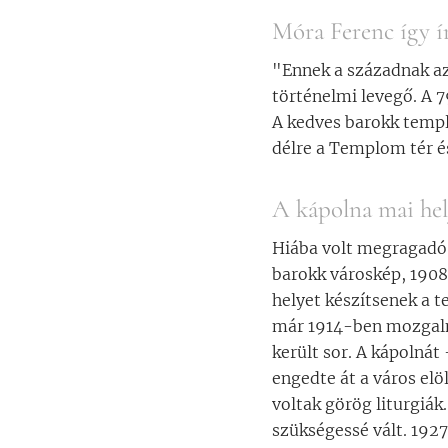
Móra Ferenc így ír
"Ennek a századnak az
történelmi levegő. A 7
A kedves barokk templ
délre a Templom tér és
A kápolna mai hel
Hiába volt megragadó 
barokk városkép, 1908
helyet készítsenek a 
már 1914-ben mozgalm
került sor. A kápolnát
engedte át a város el
voltak görög liturgiák
szükségessé vált. 1927