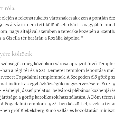
t róla:
 elején a rekonstrukciós városnak csak ezen a pontján ér
9-es árvíz itt nem tett különösebb kárt, s nagyjából min
om, nagy ajtajával szemben a terecske közepén a Szenth
 a Gizella tér határán a Rozália kápolna."
yére költözik
szépségű a még középkori városalaprajzot őrző Templom 
-ban a régi tér és a Szt. Demeter templom lebontása mel
tervezett Fogadalmi templomnak. A Szegeden élő görög sz
at indítottak egyházközségük megszervezésére. Erre 1
 - Várhelyi József prelátus, belvárosi plébános közbenjár
öljárósága a görög katolikusok használatára. A Dóm téren
. A Fogadalmi templom 1924-ben készült el, s vele a tér á
-ben gróf Klebelsberg Kunó vallás és közoktatási miniszte