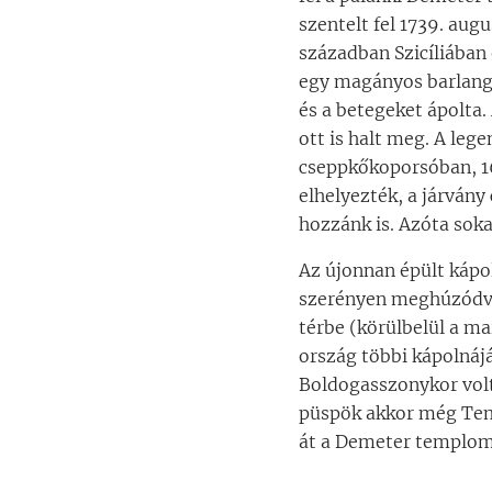
szentelt fel 1739. aug
században Szicíliában 
egy magányos barlangb
és a betegeket ápolta.
ott is halt meg. A leg
cseppkőkoporsóban, 16
elhelyezték, a járvány
hozzánk is. Azóta sok
Az újonnan épült káp
szerényen meghúzódva 
térbe (körülbelül a ma
ország többi kápolnáj
Boldogasszonykor volt,
püspök akkor még Teme
át a Demeter templom