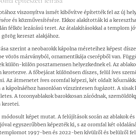
olna építészeti leírása
otához viszonyítva ismét kibővítve építették fel az új he
sére és közművesítésére. Ekkor alakították ki a keresztha
lán félkör lezárású teret. Az átalakításokkal a templom jó
 görög kereszt alakjához.
írása szerint a neobarokk kápolna méreteihez képest dísze
be vörös márványból, ornamentikája cserépből van. Függ
yek külön-külön posztamensen helyezkednek el. Az ablakok
 keretezve. A főbejárat különösen díszes, felül íves sze
i. Az átmenetet íves oromfal képezi, két oldalt kőurnákk
a a kápolnáéhoz hasonlóan vízszintesen fugázott. A sisak 
ögletes. A toronyablakok barokkosan záródnak, szemöldök
 keretei.
 módosult képet mutat. A felújítások során az ablakok és 
 jóval egyszerűbben képezték ki, s az oromfal két oldalán
templomot 1997-ben és 2022-ben kívülről és belülről felú