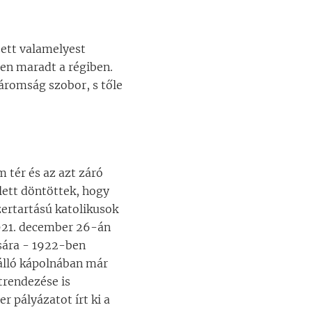
zett valamelyest
den maradt a régiben.
áromság szobor, s tőle
tér és az azt záró
lett döntöttek, hogy
ertartású katolikusok
921. december 26-án
ására - 1922-ben
 álló kápolnában már
trendezése is
r pályázatot írt ki a