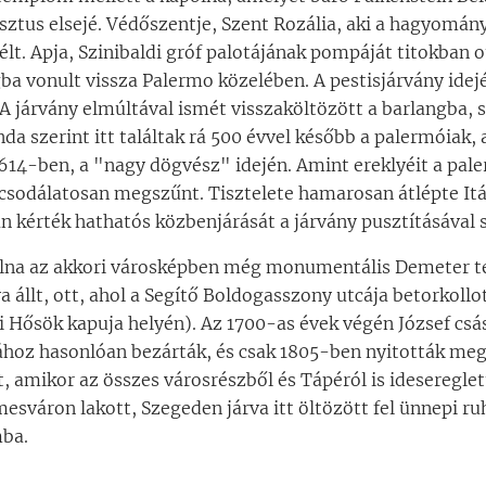
usztus elsejé. Védőszentje, Szent Rozália, aki a hagyomány
élt. Apja, Szinibaldi gróf palotájának pompáját titokban 
a vonult vissza Palermo közelében. A pestisjárvány idejé
 A járvány elmúltával ismét visszaköltözött a barlangba, 
enda szerint itt találtak rá 500 évvel később a palermóiak,
14-ben, a "nagy dögvész" idején. Amint ereklyéit a pa
 csodálatosan megszűnt. Tisztelete hamarosan átlépte Itáli
an kérték hathatós közbenjárását a járvány pusztításával
olna az akkori városképben még monumentális Demeter 
állt, ott, ahol a Segítő Boldogasszony utcája betorkollo
i Hősök kapuja helyén). Az 1700-as évek végén József csá
ához hasonlóan bezárták, és csak 1805-ben nyitották meg 
 amikor az összes városrészből és Tápéról is idesereglet
sváron lakott, Szegeden járva itt öltözött fel ünnepi ru
ba.