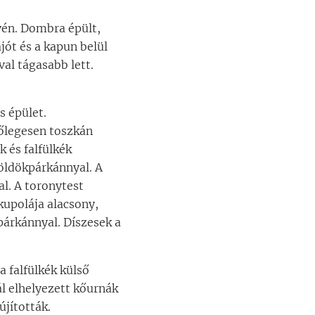
lyén. Dombra épült,
jót és a kapun belül
val tágasabb lett.
s épület.
őlegesen toszkán
 és falfülkék
möldökpárkánnyal. A
al. A toronytest
kupolája alacsony,
párkánnyal. Díszesek a
a falfülkék külső
ál elhelyezett kőurnák
jították.