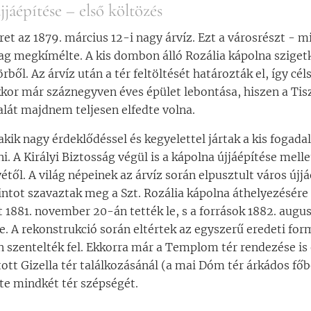
jjáépítése – első költözés
ret az 1879. március 12-i nagy árvíz. Ezt a városrészt -
lag megkímélte. A kis dombon álló Rozália kápolna sziget
örből. Az árvíz után a tér feltöltését határozták el, így cé
kor már száznegyven éves épület lebontása, hiszen a Tis
dalát majdnem teljesen elfedte volna.
akik nagy érdeklődéssel és kegyelettel jártak a kis foga
i. A Királyi Biztosság végül is a kápolna újjáépítése mell
étől. A világ népeinek az árvíz során elpusztult város újjá
ntot szavaztak meg a Szt. Rozália kápolna áthelyezésére 
t 1881. november 20-án tették le, s a források 1882. aug
. A rekonstrukció során eltértek az egyszerű eredeti form
n szentelték fel. Ekkorra már a Templom tér rendezése is e
tt Gizella tér találkozásánál (a mai Dóm tér árkádos főb
te mindkét tér szépségét.