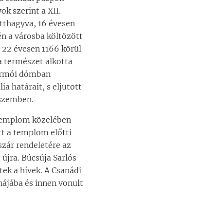
ok szerint a XII.
otthagyva, 16 évesen
n a városba költözött
s 22 évesen 1166 körül
 a természet alkotta
lermói dómban
a határait, s eljutott
 szemben.
templom közelében
tt a templom előtti
szár rendeletére az
újra. Búcsúja Sarlós
tek a hívek. A Csanádi
hájába és innen vonult