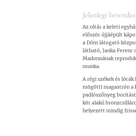
Jelenlegi berendez
Az oltár a keleti egyh
először újjáépült kápo
a Dóm látogató közpon
látható, Janka Ferenc 
Madonnának reprodukci
munka.
A régi székek és lócák
mögötti magastrón a ke
padlószőnyeg boritást
kör alakú bronzcsillár
helyezett mindig friss