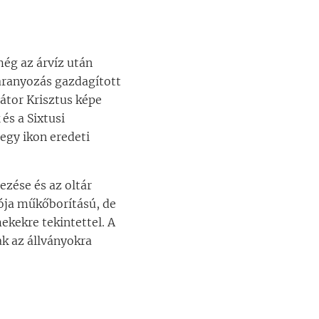
még az árvíz után
 aranyozás gazdagított
átor Krisztus képe
és a Sixtusi
egy ikon eredeti
ezése és az oltár
lója műkőborítású, de
kekre tekintettel. A
ak az állványokra