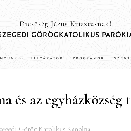
Dicsőség Jézus Krisztusnak!
SZEGEDI GÖRÖGKATOLIKUS PARÓKI
ÁNYUNK
PÁLYÁZATOK
PROGRAMOK
SZENT
a és az egyházközség 
zegedi Görög Katolikus Kápolna