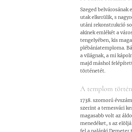
Szeged belvárosának e
utak elkerülik, s nagy
utáni rekonstrukció so
akinek emlékét a váro
tengelyében, kis magas
plébániatemploma. Bár
a világnak, a mi kápol
majd máshol felépítet
történetét.
A templom történe
1738. szomorú évszám 
szerint a temesvári k
magasabb volt az áldo
menedéket, s az elöljá
fel a palánki Demeter