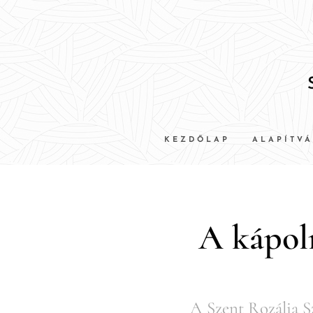
KEZDŐLAP
ALAPÍTV
A kápoln
A Szent Rozália S