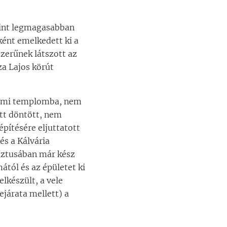
 mint legmagasabban
ként emelkedett ki a
lszerűnek látszott az
za Lajos körút
dalmi templomba, nem
ett döntött, nem
építésére eljuttatott
és a Kálvária
usztusában már kész
ától és az épületet ki
lkészült, a vele
ejárata mellett) a