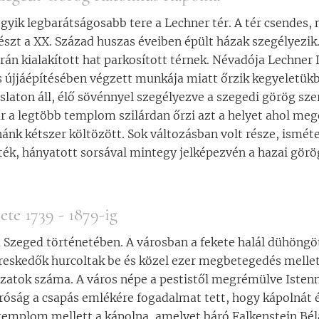
gyik legbarátságosabb tere a Lechner tér. A tér csendes,
részt a XX. Század huszas éveiben épült házak szegélyezik.
rán kialakított hat parkosított térnek. Névadója Lechner 
s újjáépítésében végzett munkája miatt őrzik kegyeletükb
laton áll, élő sövénnyel szegélyezve a szegedi görög sze
 a legtöbb templom szilárdan őrzi azt a helyet ahol megé
nánk kétszer költözött. Sok változásban volt része, ismét
ték, hányatott sorsával mintegy jelképezvén a hazai görö
te 1739 - 1879-ig
Szeged történetében. A városban a fekete halál dühöngöt
ereskedők hurcoltak be és közel ezer megbetegedés mellet
zatok száma. A város népe a pestistől megrémülve Istenn
róság a csapás emlékére fogadalmat tett, hogy kápolnát é
 templom mellett a kápolna, amelyet báró Falkenstein Bé