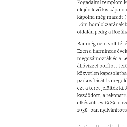
Fogadalmi templom kör
elején levő kis kápol
kápolna még maradt (19
Dóm homlokzatának ba
oldalán pedig a Rozáli
Bár még nem volt fél 
Ezen a harmincas évek
megszámozták és a Lech
állóvízzel borított ter
közvetlen kapcsolatban
parkosítását is megol
ezt a teret jelölték k
kezdődött, a rekonstr
elkészült és 1929. nov
1938-ban nyilvánítot