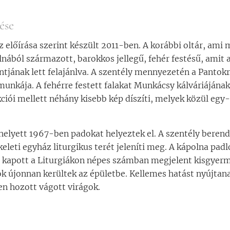
ése
áz előírása szerint készült 2011-ben. A korábbi oltár, ami 
lnából származott, barokkos jellegű, fehér festésű, amit
tjának lett felajánlva. A szentély mennyezetén a Pantokr
munkája. A fehérre festett falakat Munkácsy kálváriájának 
ói mellett néhány kisebb kép díszíti, melyek közül egy-
 helyett 1967-ben padokat helyeztek el. A szentély berend
leti egyház liturgikus terét jeleníti meg. A kápolna pad
 kapott a Liturgiákon népes számban megjelent kisgyerme
ok újonnan kerültek az épületbe. Kellemes hatást nyújtan
en hozott vágott virágok.