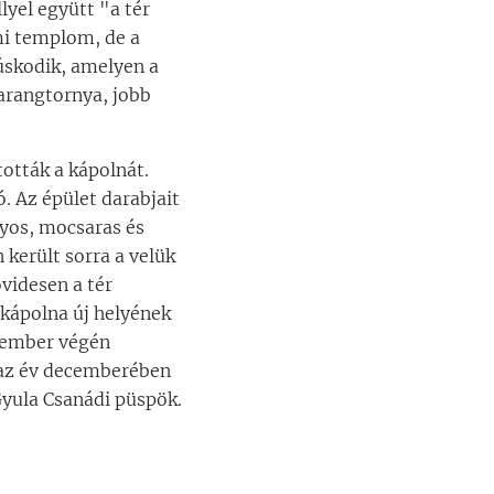
yel együtt "a tér
mi templom, de a
úskodik, amelyen a
arangtornya, jobb
ották a kápolnát.
. Az épület darabjait
nyos, mocsaras és
 került sorra a velük
övidesen a tér
 kápolna új helyének
ptember végén
 az év decemberében
Gyula Csanádi püspök.