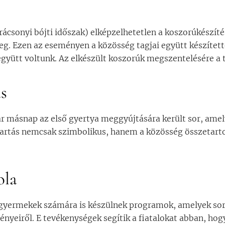
rácsonyi bójti időszak) elképzelhetetlen a koszorúkészíté
g. Ezen az eseményen a közösség tagjai együtt készített
gyütt voltunk. Az elkészült koszorúk megszentelésére a
s
 másnap az első gyertya meggyújtására került sor, amel
ertartás nemcsak szimbolikus, hanem a közösség összetart
ola
 gyermekek számára is készülnek programok, amelyek sor
ényeiről. E tevékenységek segítik a fiatalokat abban, ho