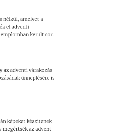
s nélkül, amelyet a
ék el adventi
 templomban került sor.
y az adventi várakozás
ozásának ünneplésére is
án képeket készítenek
gy megértsék az advent