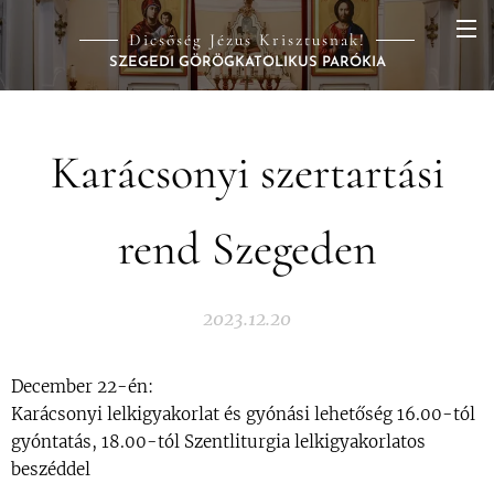
Dicsőség Jézus Krisztusnak!
SZEGEDI GÖRÖGKATOLIKUS PARÓKIA
Karácsonyi szertartási
rend Szegeden
2023.12.20
December 22-én:
Karácsonyi lelkigyakorlat és gyónási lehetőség 16.00-tól
gyóntatás, 18.00-tól Szentliturgia lelkigyakorlatos
beszéddel