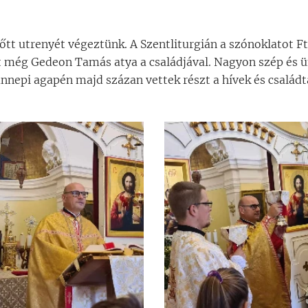
lőtt utrenyét végeztünk. A Szentliturgián a szónoklatot F
 még Gedeon Tamás atya a családjával. Nagyon szép és ü
ünnepi agapén majd százan vettek részt a hívek és családt