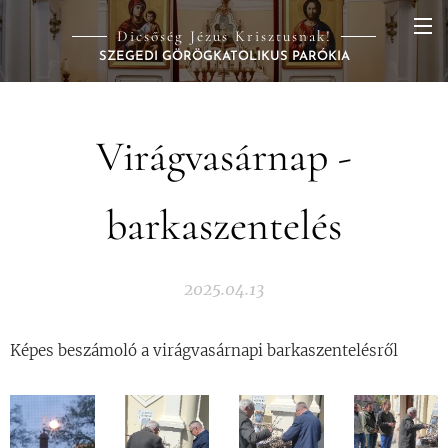
Dicsőség Jézus Krisztusnak!
SZEGEDI GÖRÖGKATOLIKUS PARÓKIA
Virágvasárnap -
barkaszentelés
2025.04.13
Képes beszámoló a virágvasárnapi barkaszentelésről