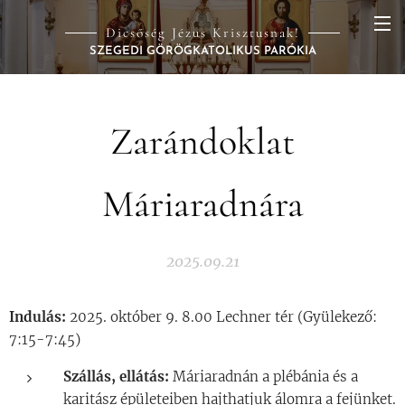
Dicsőség Jézus Krisztusnak!
SZEGEDI GÖRÖGKATOLIKUS PARÓKIA
Zarándoklat
Máriaradnára
2025.09.21
Indulás:
2025. október 9. 8.00 Lechner tér (Gyülekező:
7:15-7:45)
Szállás, ellátás:
Máriaradnán a plébánia és a
karitász épületeiben hajthatjuk álomra a fejünket.