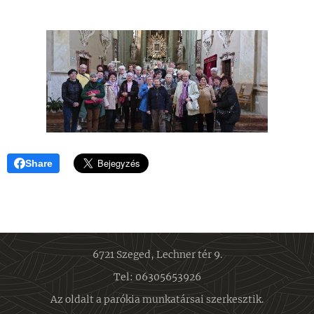
Share
6721 Szeged, Lechner tér 9.
Tel: 06305653926
Az oldalt a parókia munkatársai szerkesztik.