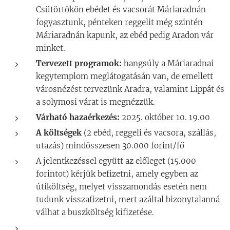
Csütörtökön ebédet és vacsorát Máriaradnán
fogyasztunk, pénteken reggelit még szintén
Máriaradnán kapunk, az ebéd pedig Aradon vár
minket.
Tervezett programok:
hangsúly a Máriaradnai
kegytemplom meglátogatásán van, de emellett
városnézést tervezünk Aradra, valamint Lippát és
a solymosi várat is megnézzük.
Várható hazaérkezés:
2025. október 10. 19.00
A költségek
(2 ebéd, reggeli és vacsora, szállás,
utazás) mindösszesen 30.000 forint/fő
A jelentkezéssel együtt az előleget (15.000
forintot) kérjük befizetni, amely egyben az
útiköltség, melyet visszamondás esetén nem
tudunk visszafizetni, mert azáltal bizonytalanná
válhat a buszköltség kifizetése.