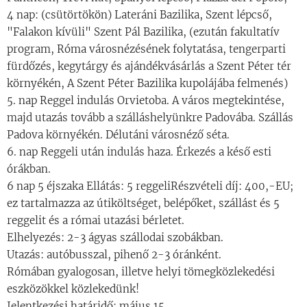
4 nap: (csütörtökön) Lateráni Bazilika, Szent lépcső,
"Falakon kívüli" Szent Pál Bazilika, (ezután fakultatív
program, Róma városnézésének folytatása, tengerparti
fürdőzés, kegytárgy és ajándékvásárlás a Szent Péter tér
környékén, A Szent Péter Bazilika kupolájába felmenés)
5. nap Reggel indulás Orvietoba. A város megtekintése,
majd utazás tovább a szálláshelyünkre Padovába. Szállás
Padova környékén. Délutáni városnéző séta.
6. nap Reggeli után indulás haza. Érkezés a késő esti
órákban.
6 nap 5 éjszaka Ellátás: 5 reggeliRészvételi díj: 400,-EU;
ez tartalmazza az útiköltséget, belépőket, szállást és 5
reggelit és a római utazási bérletet.
Elhelyezés: 2-3 ágyas szállodai szobákban.
Utazás: autóbusszal, pihenő 2-3 óránként.
Rómában gyalogosan, illetve helyi tömegközlekedési
eszközökkel közlekedünk!
Jelentkezési határidő: május 15.