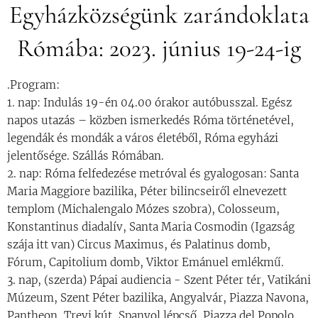
Egyházközségünk zarándoklata
Rómába: 2023. június 19-24-ig
.Program:
1. nap: Indulás 19-én 04.00 órakor autóbusszal. Egész
napos utazás – közben ismerkedés Róma történetével,
legendák és mondák a város életéből, Róma egyházi
jelentősége. Szállás Rómában.
2. nap: Róma felfedezése metróval és gyalogosan: Santa
Maria Maggiore bazilika, Péter bilincseiről elnevezett
templom (Michalengalo Mózes szobra), Colosseum,
Konstantinus diadalív, Santa Maria Cosmodin (Igazság
szája itt van) Circus Maximus, és Palatinus domb,
Fórum, Capitolium domb, Viktor Emánuel emlékmű.
3. nap, (szerda) Pápai audiencia - Szent Péter tér, Vatikáni
Múzeum, Szent Péter bazilika, Angyalvár, Piazza Navona,
Pantheon, Trevi kút, Spanyol lépcső, Piazza del Popolo,