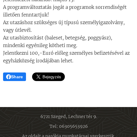
A programváltoztatás jogát a programok sorrendiségét
illetően fenntartjuk!
Az utazáshoz szükséges új típusú személyigazolvány,
vagy útlevél.
Az utasbiztosítást (baleset, betegség, poggyász),
mindenki egyénileg kötheti meg.
Jelentkezni 100,-Euró előleg személyes befizetésével az
egyházközség irodájában lehet.
Share
6721 Szeged, Lechner tér 9.
Tel: 06305653926
Az oldalt a parókia munkatársai szerkesztik.